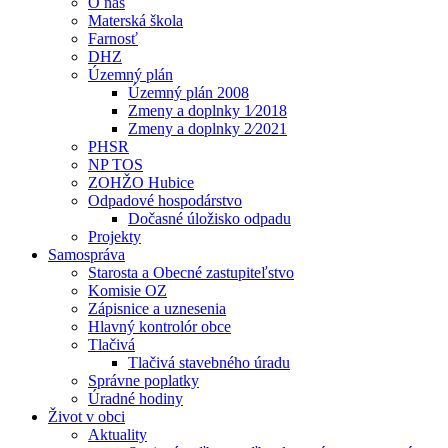
O nás
Materská škola
Farnosť
DHZ
Územný plán
Územný plán 2008
Zmeny a doplnky 1⁄2018
Zmeny a doplnky 2⁄2021
PHSR
NP TOS
ZOHŽO Hubice
Odpadové hospodárstvo
Dočasné úložisko odpadu
Projekty
Samospráva
Starosta a Obecné zastupiteľstvo
Komisie OZ
Zápisnice a uznesenia
Hlavný kontrolór obce
Tlačivá
Tlačivá stavebného úradu
Správne poplatky
Úradné hodiny
Život v obci
Aktuality