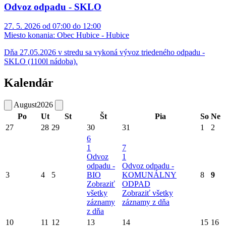
Odvoz odpadu - SKLO
27. 5. 2026 od 07:00 do 12:00
Miesto konania:
Obec Hubice - Hubice
Dňa 27.05.2026 v stredu sa vykoná vývoz triedeného odpadu -
SKLO (1100l nádoba).
Kalendár
August
2026
Po
Ut
St
Št
Pia
So
Ne
27
28
29
30
31
1
2
6
1
7
Odvoz
1
odpadu -
Odvoz odpadu -
3
4
5
BIO
KOMUNÁLNY
8
9
Zobraziť
ODPAD
všetky
Zobraziť všetky
záznamy
záznamy z dňa
z dňa
10
11
12
13
14
15
16