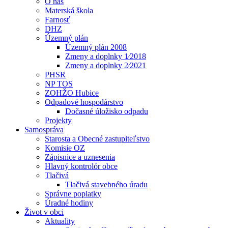
O nás
Materská škola
Farnosť
DHZ
Územný plán
Územný plán 2008
Zmeny a doplnky 1⁄2018
Zmeny a doplnky 2⁄2021
PHSR
NP TOS
ZOHŽO Hubice
Odpadové hospodárstvo
Dočasné úložisko odpadu
Projekty
Samospráva
Starosta a Obecné zastupiteľstvo
Komisie OZ
Zápisnice a uznesenia
Hlavný kontrolór obce
Tlačivá
Tlačivá stavebného úradu
Správne poplatky
Úradné hodiny
Život v obci
Aktuality