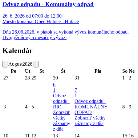
Odvoz odpadu - Komunálny odpad
26. 6. 2026 od 07:00 do 12:00
Miesto konania:
Obec Hubice - Hubice
Dňa 26.06.2026. v piatok sa vykoná vývoz komunálneho odpau.
Dvojtýždňový a mesačný vývoz.
Kalendár
August
2026
Po
Ut
St
Št
Pia
So
Ne
27
28
29
30
31
1
2
6
1
7
Odvoz
1
odpadu -
Odvoz odpadu -
3
4
5
BIO
KOMUNÁLNY
8
9
Zobraziť
ODPAD
všetky
Zobraziť všetky
záznamy
záznamy z dňa
z dňa
10
11
12
13
14
15
16