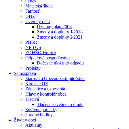
O nás
Materská škola
Farnosť
DHZ
Územný plán
Územný plán 2008
Zmeny a doplnky 1⁄2018
Zmeny a doplnky 2⁄2021
PHSR
NP TOS
ZOHŽO Hubice
Odpadové hospodárstvo
Dočasné úložisko odpadu
Projekty
Samospráva
Starosta a Obecné zastupiteľstvo
Komisie OZ
Zápisnice a uznesenia
Hlavný kontrolór obce
Tlačivá
Tlačivá stavebného úradu
Správne poplatky
Úradné hodiny
Život v obci
Aktuality