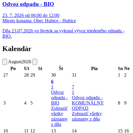
Odvoz odpadu - BIO
23. 7. 2026 od 06:00 do 12:00
Miesto konania:
Obec Hubice - Hubice
Dňa 23.07.2026 vo štvrtok sa vykoná vývoz triedeného odpadu -
BIO.
Kalendár
August
2026
Po
Ut
St
Št
Pia
So
Ne
27
28
29
30
31
1
2
6
1
7
Odvoz
1
odpadu -
Odvoz odpadu -
3
4
5
BIO
KOMUNÁLNY
8
9
Zobraziť
ODPAD
všetky
Zobraziť všetky
záznamy
záznamy z dňa
z dňa
10
11
12
13
14
15
16