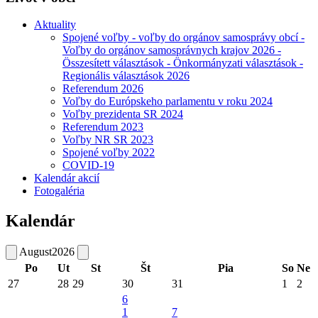
Aktuality
Spojené voľby - voľby do orgánov samosprávy obcí -
Voľby do orgánov samosprávnych krajov 2026 -
Összesített választások - Önkormányzati választások -
Regionális választások 2026
Referendum 2026
Voľby do Európskeho parlamentu v roku 2024
Voľby prezidenta SR 2024
Referendum 2023
Voľby NR SR 2023
Spojené voľby 2022
COVID-19
Kalendár akcií
Fotogaléria
Kalendár
August
2026
Po
Ut
St
Št
Pia
So
Ne
27
28
29
30
31
1
2
6
1
7