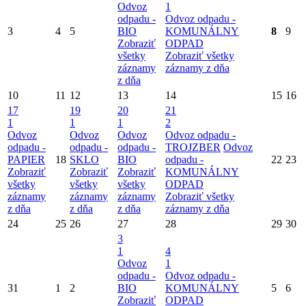
Odvoz
1
odpadu -
Odvoz odpadu -
3
4
5
BIO
KOMUNÁLNY
8
9
Zobraziť
ODPAD
všetky
Zobraziť všetky
záznamy
záznamy z dňa
z dňa
10
11
12
13
14
15
16
17
19
20
21
1
1
1
2
Odvoz
Odvoz
Odvoz
Odvoz odpadu -
odpadu -
odpadu -
odpadu -
TROJZBER
Odvoz
PAPIER
18
SKLO
BIO
odpadu -
22
23
Zobraziť
Zobraziť
Zobraziť
KOMUNÁLNY
všetky
všetky
všetky
ODPAD
záznamy
záznamy
záznamy
Zobraziť všetky
z dňa
z dňa
z dňa
záznamy z dňa
24
25
26
27
28
29
30
3
1
4
Odvoz
1
odpadu -
Odvoz odpadu -
31
1
2
BIO
KOMUNÁLNY
5
6
Zobraziť
ODPAD