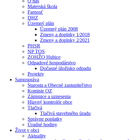
O nás
Materská škola
Farnosť
DHZ
Územný plán
Územný plán 2008
Zmeny a doplnky 1⁄2018
Zmeny a doplnky 2⁄2021
PHSR
NP TOS
ZOHŽO Hubice
Odpadové hospodárstvo
Dočasné úložisko odpadu
Projekty
Samospráva
Starosta a Obecné zastupiteľstvo
Komisie OZ
Zápisnice a uznesenia
Hlavný kontrolór obce
Tlačivá
Tlačivá stavebného úradu
Správne poplatky
Úradné hodiny
Život v obci
Aktuality