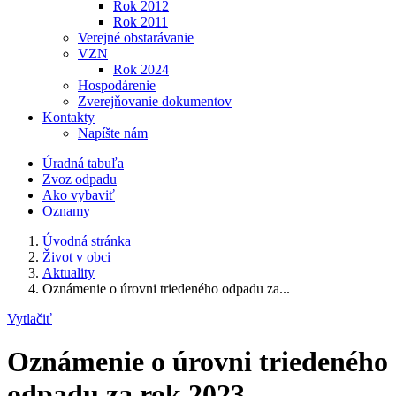
Rok 2012
Rok 2011
Verejné obstarávanie
VZN
Rok 2024
Hospodárenie
Zverejňovanie dokumentov
Kontakty
Napíšte nám
Úradná tabuľa
Zvoz odpadu
Ako vybaviť
Oznamy
Úvodná stránka
Život v obci
Aktuality
Oznámenie o úrovni triedeného odpadu za...
Vytlačiť
Oznámenie o úrovni triedeného
odpadu za rok 2023