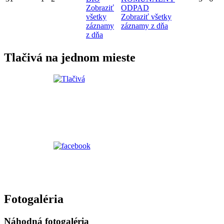
Zobraziť
ODPAD
všetky
Zobraziť všetky
záznamy
záznamy z dňa
z dňa
Tlačivá na jednom mieste
Fotogaléria
Náhodná fotogaléria