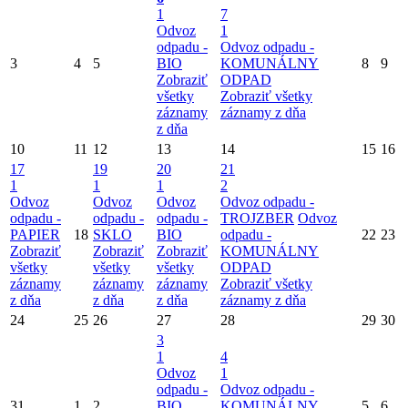
1
7
Odvoz
1
odpadu -
Odvoz odpadu -
3
4
5
BIO
KOMUNÁLNY
8
9
Zobraziť
ODPAD
všetky
Zobraziť všetky
záznamy
záznamy z dňa
z dňa
10
11
12
13
14
15
16
17
19
20
21
1
1
1
2
Odvoz
Odvoz
Odvoz
Odvoz odpadu -
odpadu -
odpadu -
odpadu -
TROJZBER
Odvoz
PAPIER
18
SKLO
BIO
odpadu -
22
23
Zobraziť
Zobraziť
Zobraziť
KOMUNÁLNY
všetky
všetky
všetky
ODPAD
záznamy
záznamy
záznamy
Zobraziť všetky
z dňa
z dňa
z dňa
záznamy z dňa
24
25
26
27
28
29
30
3
1
4
Odvoz
1
odpadu -
Odvoz odpadu -
31
1
2
BIO
KOMUNÁLNY
5
6