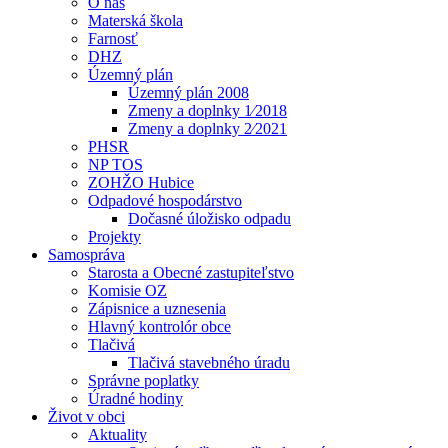
O nás
Materská škola
Farnosť
DHZ
Územný plán
Územný plán 2008
Zmeny a doplnky 1⁄2018
Zmeny a doplnky 2⁄2021
PHSR
NP TOS
ZOHŽO Hubice
Odpadové hospodárstvo
Dočasné úložisko odpadu
Projekty
Samospráva
Starosta a Obecné zastupiteľstvo
Komisie OZ
Zápisnice a uznesenia
Hlavný kontrolór obce
Tlačivá
Tlačivá stavebného úradu
Správne poplatky
Úradné hodiny
Život v obci
Aktuality