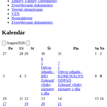
Zmluvy, Faktúry, Objednávky
Zverejňovanie dokumentov
Verejné obstarávanie
VZN
Hospodárenie
Zverejňovanie dokumentov
Kalendár
August
2026
Po
Ut
St
Št
Pia
So
Ne
27
28
29
30
31
1
2
6
1
7
Odvoz
1
odpadu -
Odvoz odpadu -
3
4
5
BIO
KOMUNÁLNY
8
9
Zobraziť
ODPAD
všetky
Zobraziť všetky
záznamy
záznamy z dňa
z dňa
10
11
12
13
14
15
16
17
19
20
21