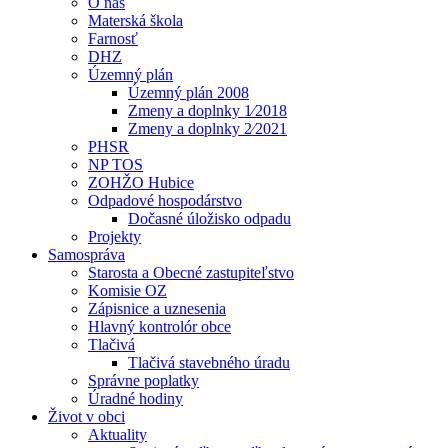
O nás
Materská škola
Farnosť
DHZ
Územný plán
Územný plán 2008
Zmeny a doplnky 1⁄2018
Zmeny a doplnky 2⁄2021
PHSR
NP TOS
ZOHŽO Hubice
Odpadové hospodárstvo
Dočasné úložisko odpadu
Projekty
Samospráva
Starosta a Obecné zastupiteľstvo
Komisie OZ
Zápisnice a uznesenia
Hlavný kontrolór obce
Tlačivá
Tlačivá stavebného úradu
Správne poplatky
Úradné hodiny
Život v obci
Aktuality