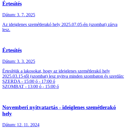
Értesítés
Dátum:
3. 7. 2025
Az ideiglenes szemétlerakó hely 2025.07.05-én (szombat) zárva
lesz.
Értesítés
Dátum:
3. 3. 2025
Értesítjük a lakosokat, hogy az ideiglenes szemétlerakó hely
2025.03.15-től (szombat) lesz nyitva minden szombaton és szerdán:
SZERDA - 15:00 ó - 17:00 ó
SZOMBAT - 13:00 ó - 15:00 ó
Novemberi nyitvatartás - ideiglenes szemétlerakó
hely
Dátum:
12. 11. 2024