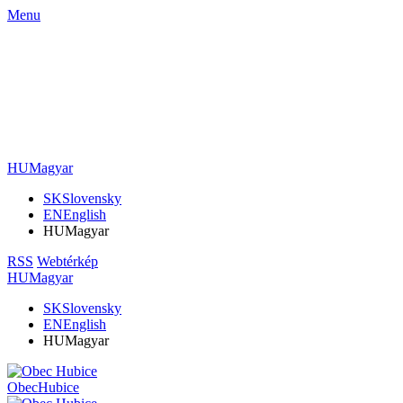
Menu
HU
Magyar
SK
Slovensky
EN
English
HU
Magyar
RSS
Webtérkép
HU
Magyar
SK
Slovensky
EN
English
HU
Magyar
Obec
Hubice