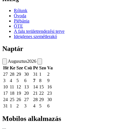
Rólunk
Óvoda
Plébánia
ÖTE
A falu területrendezési terve
Ideiglenes szemétlerakó
Naptár
Augusztus
2026
Hé
Ke
Sze
Csü
Pé
Szo
Va
27
28
29
30
31
1
2
3
4
5
6
7
8
9
10
11
12
13
14
15
16
17
18
19
20
21
22
23
24
25
26
27
28
29
30
31
1
2
3
4
5
6
Mobilos alkalmazás