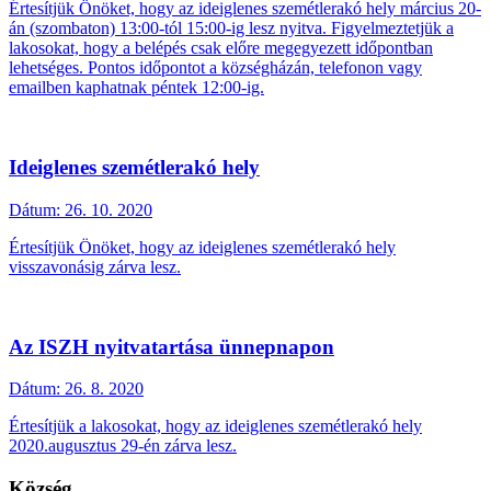
Értesítjük Önöket, hogy az ideiglenes szemétlerakó hely március 20-
án (szombaton) 13:00-tól 15:00-ig lesz nyitva. Figyelmeztetjük a
lakosokat, hogy a belépés csak előre megegyezett időpontban
lehetséges. Pontos időpontot a községházán, telefonon vagy
emailben kaphatnak péntek 12:00-ig.
Ideiglenes szemétlerakó hely
Dátum:
26. 10. 2020
Értesítjük Önöket, hogy az ideiglenes szemétlerakó hely
visszavonásig zárva lesz.
Az ISZH nyitvatartása ünnepnapon
Dátum:
26. 8. 2020
Értesítjük a lakosokat, hogy az ideiglenes szemétlerakó hely
2020.augusztus 29-én zárva lesz.
Község