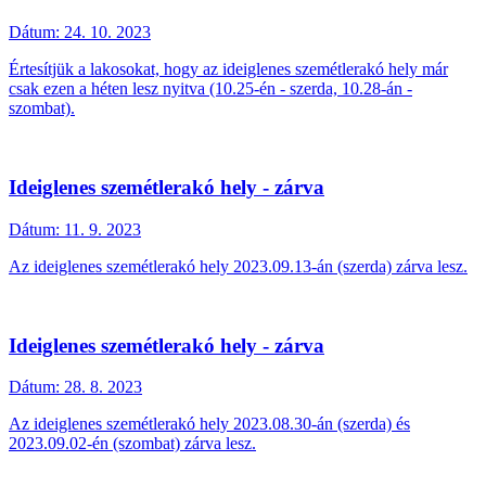
Dátum:
24. 10. 2023
Értesítjük a lakosokat, hogy az ideiglenes szemétlerakó hely már
csak ezen a héten lesz nyitva (10.25-én - szerda, 10.28-án -
szombat).
Ideiglenes szemétlerakó hely - zárva
Dátum:
11. 9. 2023
Az ideiglenes szemétlerakó hely 2023.09.13-án (szerda) zárva lesz.
Ideiglenes szemétlerakó hely - zárva
Dátum:
28. 8. 2023
Az ideiglenes szemétlerakó hely 2023.08.30-án (szerda) és
2023.09.02-én (szombat) zárva lesz.