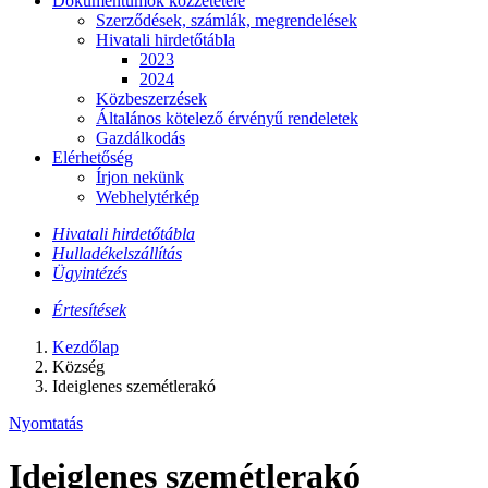
Dokumentumok közzététele
Szerződések, számlák, megrendelések
Hivatali hirdetőtábla
2023
2024
Közbeszerzések
Általános kötelező érvényű rendeletek
Gazdálkodás
Elérhetőség
Írjon nekünk
Webhelytérkép
​Hivatali hirdetőtábla
​Hulladékelszállítás
​Ügyintézés
​Értesítések
Kezdőlap
Község
Ideiglenes szemétlerakó
Nyomtatás
Ideiglenes szemétlerakó