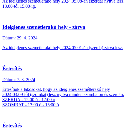
Az ideiglenes szemétlerakó hely 2024.05.08-án (szerda) nyitva lesz
13.00-tól 15.00-ig.
Ideiglenes szemétlerakó hely - zárva
Dátum:
29. 4. 2024
Az ideiglenes szemétlerakó hely 2024.05.01-én (szerda) zárva lesz.
Értesítés
Dátum:
7. 3. 2024
Értesítjük a lakosokat, hogy az ideiglenes szemétlerakó hely
2024.03.09-től (szombat) lesz nyitva minden szombaton és szerdán:
SZERDA - 15:00 ó - 17:00 ó
SZOMBAT - 13:00 ó - 15:00 ó
Értesítés