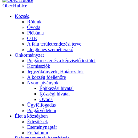
Obec
Hubice
Község
Rólunk
Óvoda
Plébánia
ÖTE
A falu területrendezési terve
Ideiglenes szemétlerakó
Önkormányzat
Polgármester és a képviselő testület
Komissziók
Jegyzőkönyvek, Határozatok
A község főellenőre
Nyomtatványok
Építkezési hivatal
Községi hivatal
Óvoda
Ügyfélfogadás
Polgárvédelem
Élet a községben
Értesítések
Eseménynaptár
Fotóalbum