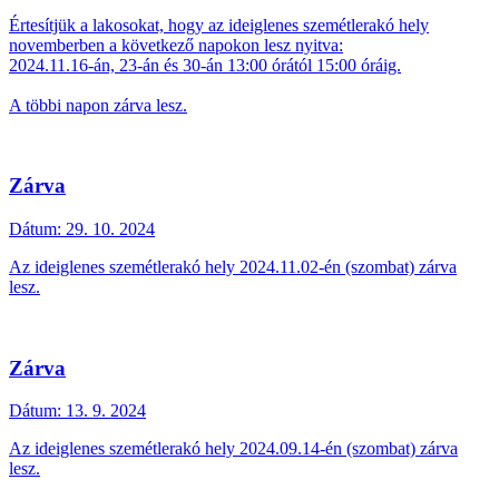
Értesítjük a lakosokat, hogy az ideiglenes szemétlerakó hely
novemberben a következő napokon lesz nyitva:
2024.11.16-án, 23-án és 30-án 13:00 órától 15:00 óráig.
A többi napon zárva lesz.
Zárva
Dátum:
29. 10. 2024
Az ideiglenes szemétlerakó hely 2024.11.02-én (szombat) zárva
lesz.
Zárva
Dátum:
13. 9. 2024
Az ideiglenes szemétlerakó hely 2024.09.14-én (szombat) zárva
lesz.