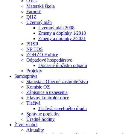
O nás
Materská škola
Farnosť
DHZ
Územný plán
Územný plán 2008
Zmeny a doplnky 1⁄2018
Zmeny a doplnky 2⁄2021
PHSR
NP TOS
ZOHŽO Hubice
Odpadové hospodárstvo
Dočasné úložisko odpadu
Projekty
Samospráva
Starosta a Obecné zastupiteľstvo
Komisie OZ
Zápisnice a uznesenia
Hlavný kontrolór obce
Tlačivá
Tlačivá stavebného úradu
Správne poplatky
Úradné hodiny
Život v obci
Aktuality