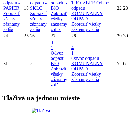
odpadu -
odpadu -
odpadu -
TROJZBER
Odvoz
PAPIER
18
SKLO
BIO
odpadu -
22
23
Zobraziť
Zobraziť
Zobraziť
KOMUNÁLNY
všetky
všetky
všetky
ODPAD
záznamy
záznamy
záznamy
Zobraziť všetky
z dňa
z dňa
z dňa
záznamy z dňa
24
25
26
27
28
29
30
3
1
4
Odvoz
1
odpadu -
Odvoz odpadu -
31
1
2
BIO
KOMUNÁLNY
5
6
Zobraziť
ODPAD
všetky
Zobraziť všetky
záznamy
záznamy z dňa
z dňa
Tlačivá na jednom mieste