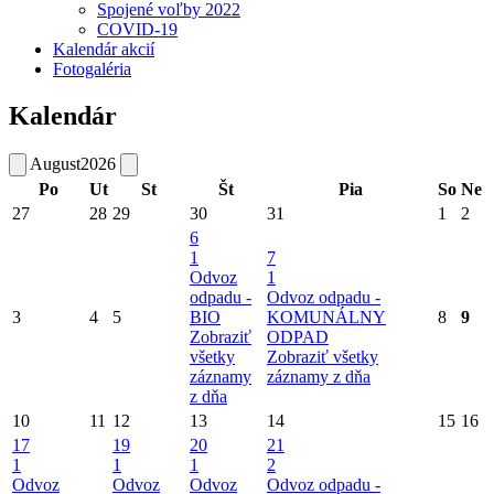
Spojené voľby 2022
COVID-19
Kalendár akcií
Fotogaléria
Kalendár
August
2026
Po
Ut
St
Št
Pia
So
Ne
27
28
29
30
31
1
2
6
1
7
Odvoz
1
odpadu -
Odvoz odpadu -
3
4
5
BIO
KOMUNÁLNY
8
9
Zobraziť
ODPAD
všetky
Zobraziť všetky
záznamy
záznamy z dňa
z dňa
10
11
12
13
14
15
16
17
19
20
21
1
1
1
2
Odvoz
Odvoz
Odvoz
Odvoz odpadu -