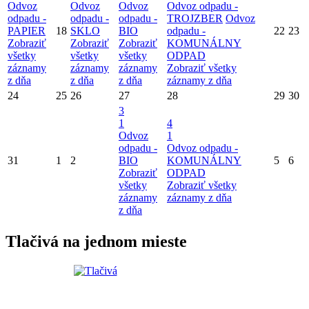
Odvoz
Odvoz
Odvoz
Odvoz odpadu -
odpadu -
odpadu -
odpadu -
TROJZBER
Odvoz
PAPIER
18
SKLO
BIO
odpadu -
22
23
Zobraziť
Zobraziť
Zobraziť
KOMUNÁLNY
všetky
všetky
všetky
ODPAD
záznamy
záznamy
záznamy
Zobraziť všetky
z dňa
z dňa
z dňa
záznamy z dňa
24
25
26
27
28
29
30
3
1
4
Odvoz
1
odpadu -
Odvoz odpadu -
31
1
2
BIO
KOMUNÁLNY
5
6
Zobraziť
ODPAD
všetky
Zobraziť všetky
záznamy
záznamy z dňa
z dňa
Tlačivá na jednom mieste