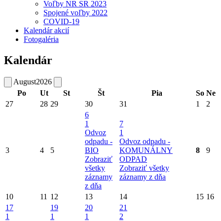
Voľby NR SR 2023
Spojené voľby 2022
COVID-19
Kalendár akcií
Fotogaléria
Kalendár
August
2026
Po
Ut
St
Št
Pia
So
Ne
27
28
29
30
31
1
2
6
1
7
Odvoz
1
odpadu -
Odvoz odpadu -
3
4
5
BIO
KOMUNÁLNY
8
9
Zobraziť
ODPAD
všetky
Zobraziť všetky
záznamy
záznamy z dňa
z dňa
10
11
12
13
14
15
16
17
19
20
21
1
1
1
2