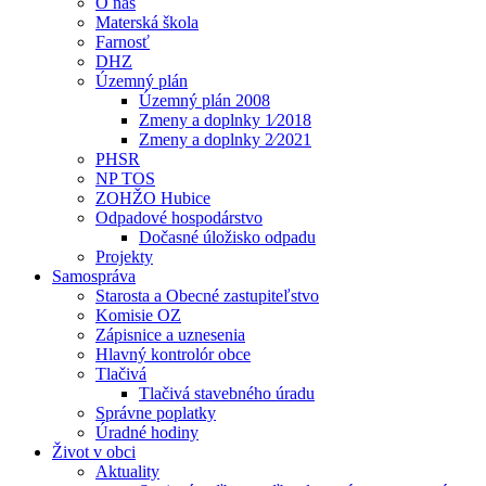
O nás
Materská škola
Farnosť
DHZ
Územný plán
Územný plán 2008
Zmeny a doplnky 1⁄2018
Zmeny a doplnky 2⁄2021
PHSR
NP TOS
ZOHŽO Hubice
Odpadové hospodárstvo
Dočasné úložisko odpadu
Projekty
Samospráva
Starosta a Obecné zastupiteľstvo
Komisie OZ
Zápisnice a uznesenia
Hlavný kontrolór obce
Tlačivá
Tlačivá stavebného úradu
Správne poplatky
Úradné hodiny
Život v obci
Aktuality