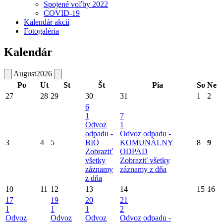
Spojené voľby 2022
COVID-19
Kalendár akcií
Fotogaléria
Kalendár
August
2026
Po
Ut
St
Št
Pia
So
Ne
27
28
29
30
31
1
2
6
1
7
Odvoz
1
odpadu -
Odvoz odpadu -
3
4
5
BIO
KOMUNÁLNY
8
9
Zobraziť
ODPAD
všetky
Zobraziť všetky
záznamy
záznamy z dňa
z dňa
10
11
12
13
14
15
16
17
19
20
21
1
1
1
2
Odvoz
Odvoz
Odvoz
Odvoz odpadu -