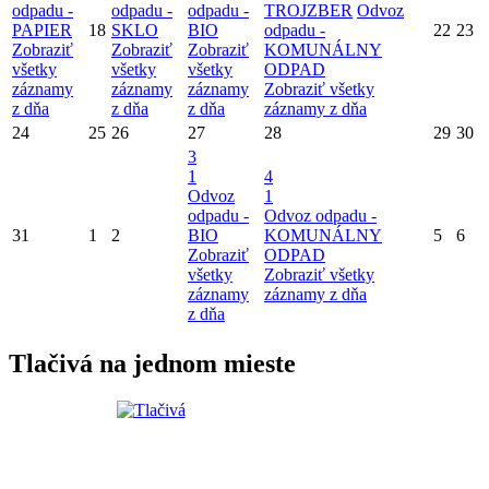
odpadu -
odpadu -
odpadu -
TROJZBER
Odvoz
PAPIER
18
SKLO
BIO
odpadu -
22
23
Zobraziť
Zobraziť
Zobraziť
KOMUNÁLNY
všetky
všetky
všetky
ODPAD
záznamy
záznamy
záznamy
Zobraziť všetky
z dňa
z dňa
z dňa
záznamy z dňa
24
25
26
27
28
29
30
3
1
4
Odvoz
1
odpadu -
Odvoz odpadu -
31
1
2
BIO
KOMUNÁLNY
5
6
Zobraziť
ODPAD
všetky
Zobraziť všetky
záznamy
záznamy z dňa
z dňa
Tlačivá na jednom mieste