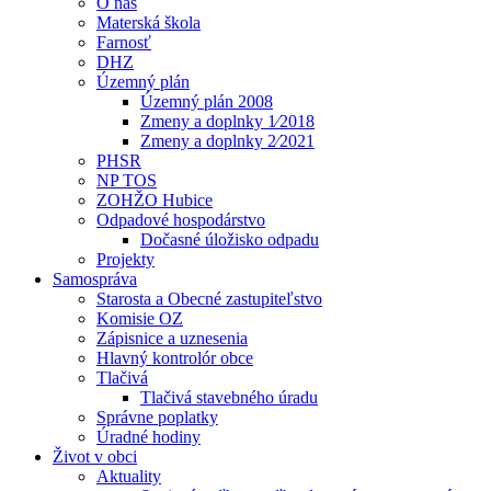
O nás
Materská škola
Farnosť
DHZ
Územný plán
Územný plán 2008
Zmeny a doplnky 1⁄2018
Zmeny a doplnky 2⁄2021
PHSR
NP TOS
ZOHŽO Hubice
Odpadové hospodárstvo
Dočasné úložisko odpadu
Projekty
Samospráva
Starosta a Obecné zastupiteľstvo
Komisie OZ
Zápisnice a uznesenia
Hlavný kontrolór obce
Tlačivá
Tlačivá stavebného úradu
Správne poplatky
Úradné hodiny
Život v obci
Aktuality