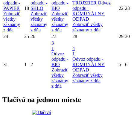
odpadu -
odpadu -
odpadu -
TROJZBER
Odvoz
PAPIER
18
SKLO
BIO
odpadu -
22
23
Zobraziť
Zobraziť
Zobraziť
KOMUNÁLNY
všetky
všetky
všetky
ODPAD
záznamy
záznamy
záznamy
Zobraziť všetky
z dňa
z dňa
z dňa
záznamy z dňa
24
25
26
27
28
29
30
3
1
4
Odvoz
1
odpadu -
Odvoz odpadu -
31
1
2
BIO
KOMUNÁLNY
5
6
Zobraziť
ODPAD
všetky
Zobraziť všetky
záznamy
záznamy z dňa
z dňa
Tlačivá na jednom mieste