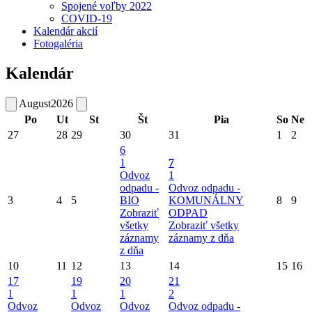
Spojené voľby 2022
COVID-19
Kalendár akcií
Fotogaléria
Kalendár
August
2026
Po
Ut
St
Št
Pia
So
Ne
27
28
29
30
31
1
2
6
1
7
Odvoz
1
odpadu -
Odvoz odpadu -
3
4
5
BIO
KOMUNÁLNY
8
9
Zobraziť
ODPAD
všetky
Zobraziť všetky
záznamy
záznamy z dňa
z dňa
10
11
12
13
14
15
16
17
19
20
21
1
1
1
2
Odvoz
Odvoz
Odvoz
Odvoz odpadu -