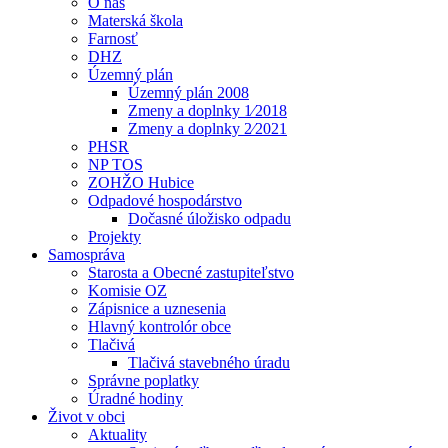
O nás
Materská škola
Farnosť
DHZ
Územný plán
Územný plán 2008
Zmeny a doplnky 1⁄2018
Zmeny a doplnky 2⁄2021
PHSR
NP TOS
ZOHŽO Hubice
Odpadové hospodárstvo
Dočasné úložisko odpadu
Projekty
Samospráva
Starosta a Obecné zastupiteľstvo
Komisie OZ
Zápisnice a uznesenia
Hlavný kontrolór obce
Tlačivá
Tlačivá stavebného úradu
Správne poplatky
Úradné hodiny
Život v obci
Aktuality