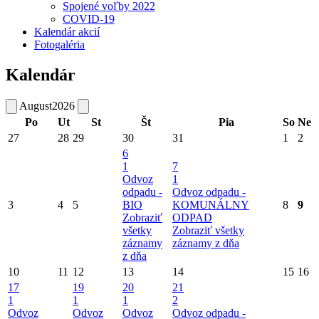
Spojené voľby 2022
COVID-19
Kalendár akcií
Fotogaléria
Kalendár
August
2026
Po
Ut
St
Št
Pia
So
Ne
27
28
29
30
31
1
2
6
1
7
Odvoz
1
odpadu -
Odvoz odpadu -
3
4
5
BIO
KOMUNÁLNY
8
9
Zobraziť
ODPAD
všetky
Zobraziť všetky
záznamy
záznamy z dňa
z dňa
10
11
12
13
14
15
16
17
19
20
21
1
1
1
2
Odvoz
Odvoz
Odvoz
Odvoz odpadu -