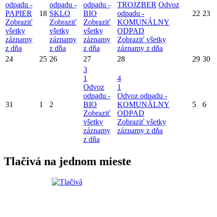
odpadu -
odpadu -
odpadu -
TROJZBER
Odvoz
PAPIER
18
SKLO
BIO
odpadu -
22
23
Zobraziť
Zobraziť
Zobraziť
KOMUNÁLNY
všetky
všetky
všetky
ODPAD
záznamy
záznamy
záznamy
Zobraziť všetky
z dňa
z dňa
z dňa
záznamy z dňa
24
25
26
27
28
29
30
3
1
4
Odvoz
1
odpadu -
Odvoz odpadu -
31
1
2
BIO
KOMUNÁLNY
5
6
Zobraziť
ODPAD
všetky
Zobraziť všetky
záznamy
záznamy z dňa
z dňa
Tlačivá na jednom mieste