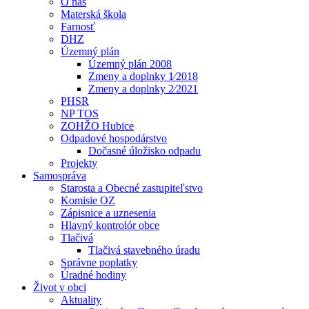
O nás
Materská škola
Farnosť
DHZ
Územný plán
Územný plán 2008
Zmeny a doplnky 1⁄2018
Zmeny a doplnky 2⁄2021
PHSR
NP TOS
ZOHŽO Hubice
Odpadové hospodárstvo
Dočasné úložisko odpadu
Projekty
Samospráva
Starosta a Obecné zastupiteľstvo
Komisie OZ
Zápisnice a uznesenia
Hlavný kontrolór obce
Tlačivá
Tlačivá stavebného úradu
Správne poplatky
Úradné hodiny
Život v obci
Aktuality