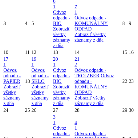
6
1
7
Odvoz
1
odpadu -
Odvoz odpadu -
3
4
5
BIO
KOMUNÁLNY
8
9
Zobraziť
ODPAD
všetky
Zobraziť všetky
záznamy
záznamy z dňa
z dňa
10
11
12
13
14
15
16
17
19
20
21
1
1
1
2
Odvoz
Odvoz
Odvoz
Odvoz odpadu -
odpadu -
odpadu -
odpadu -
TROJZBER
Odvoz
PAPIER
18
SKLO
BIO
odpadu -
22
23
Zobraziť
Zobraziť
Zobraziť
KOMUNÁLNY
všetky
všetky
všetky
ODPAD
záznamy
záznamy
záznamy
Zobraziť všetky
z dňa
z dňa
z dňa
záznamy z dňa
24
25
26
27
28
29
30
3
1
4
Odvoz
1
odpadu -
Odvoz odpadu -