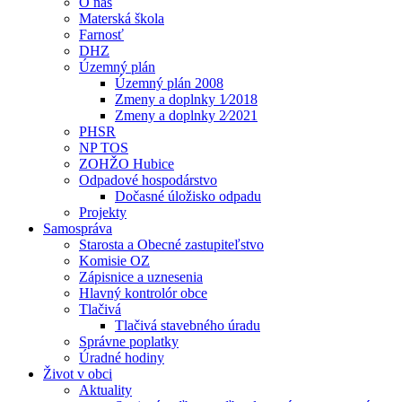
O nás
Materská škola
Farnosť
DHZ
Územný plán
Územný plán 2008
Zmeny a doplnky 1⁄2018
Zmeny a doplnky 2⁄2021
PHSR
NP TOS
ZOHŽO Hubice
Odpadové hospodárstvo
Dočasné úložisko odpadu
Projekty
Samospráva
Starosta a Obecné zastupiteľstvo
Komisie OZ
Zápisnice a uznesenia
Hlavný kontrolór obce
Tlačivá
Tlačivá stavebného úradu
Správne poplatky
Úradné hodiny
Život v obci
Aktuality