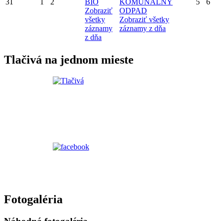
31
1
2
BIO
KOMUNÁLNY
5
6
Zobraziť
ODPAD
všetky
Zobraziť všetky
záznamy
záznamy z dňa
z dňa
Tlačivá na jednom mieste
Fotogaléria