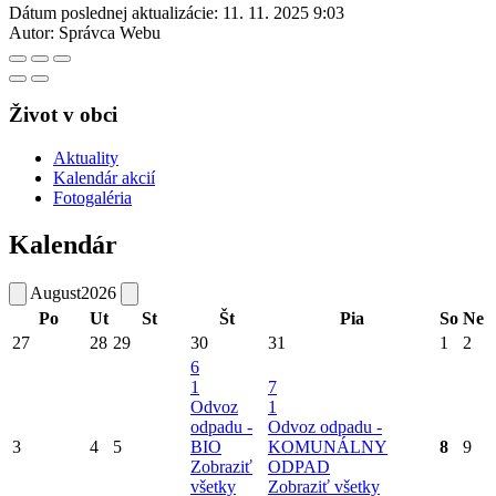
Dátum poslednej aktualizácie:
11. 11. 2025 9:03
Autor:
Správca Webu
Život v obci
Aktuality
Kalendár akcií
Fotogaléria
Kalendár
August
2026
Po
Ut
St
Št
Pia
So
Ne
27
28
29
30
31
1
2
6
1
7
Odvoz
1
odpadu -
Odvoz odpadu -
3
4
5
BIO
KOMUNÁLNY
8
9
Zobraziť
ODPAD
všetky
Zobraziť všetky