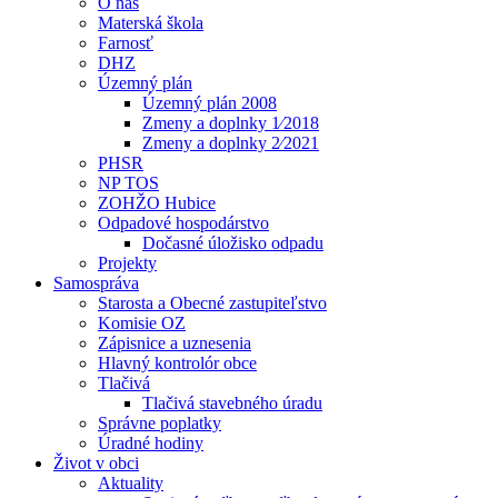
O nás
Materská škola
Farnosť
DHZ
Územný plán
Územný plán 2008
Zmeny a doplnky 1⁄2018
Zmeny a doplnky 2⁄2021
PHSR
NP TOS
ZOHŽO Hubice
Odpadové hospodárstvo
Dočasné úložisko odpadu
Projekty
Samospráva
Starosta a Obecné zastupiteľstvo
Komisie OZ
Zápisnice a uznesenia
Hlavný kontrolór obce
Tlačivá
Tlačivá stavebného úradu
Správne poplatky
Úradné hodiny
Život v obci
Aktuality