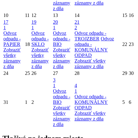
záznamy
záznamy z dňa
z dňa
10
11
12
13
14
15
16
17
19
20
21
1
1
1
2
Odvoz
Odvoz
Odvoz
Odvoz odpadu -
odpadu -
odpadu -
odpadu -
TROJZBER
Odvoz
PAPIER
18
SKLO
BIO
odpadu -
22
23
Zobraziť
Zobraziť
Zobraziť
KOMUNÁLNY
všetky
všetky
všetky
ODPAD
záznamy
záznamy
záznamy
Zobraziť všetky
z dňa
z dňa
z dňa
záznamy z dňa
24
25
26
27
28
29
30
3
1
4
Odvoz
1
odpadu -
Odvoz odpadu -
31
1
2
BIO
KOMUNÁLNY
5
6
Zobraziť
ODPAD
všetky
Zobraziť všetky
záznamy
záznamy z dňa
z dňa