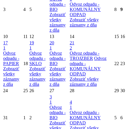
odpadu -
Odvoz odpadu -
3
4
5
BIO
KOMUNÁLNY
8
9
Zobraziť
ODPAD
všetky
Zobraziť všetky
záznamy
záznamy z dňa
z dňa
10
11
12
13
14
15
16
17
19
20
21
1
1
1
2
Odvoz
Odvoz
Odvoz
Odvoz odpadu -
odpadu -
odpadu -
odpadu -
TROJZBER
Odvoz
PAPIER
18
SKLO
BIO
odpadu -
22
23
Zobraziť
Zobraziť
Zobraziť
KOMUNÁLNY
všetky
všetky
všetky
ODPAD
záznamy
záznamy
záznamy
Zobraziť všetky
z dňa
z dňa
z dňa
záznamy z dňa
24
25
26
27
28
29
30
3
1
4
Odvoz
1
odpadu -
Odvoz odpadu -
31
1
2
BIO
KOMUNÁLNY
5
6
Zobraziť
ODPAD
všetky
Zobraziť všetky