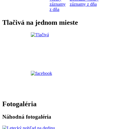
záznamy
záznamy z dňa
z dňa
Tlačivá na jednom mieste
Fotogaléria
Náhodná fotogaléria