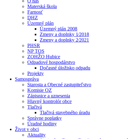
O nás
Materská škola
Farnosť
DHZ
Územný plán
Územný plán 2008
Zmeny a doplnky 1⁄2018
Zmeny a doplnky 2⁄2021
PHSR
NP TOS
ZOHŽO Hubice
Odpadové hospodárstvo
Dočasné úložisko odpadu
Projekty
Samospráva
Starosta a Obecné zastupiteľstvo
Komisie OZ
Zápisnice a uznesenia
Hlavný kontrolór obce
Tlačivá
Tlačivá stavebného úradu
Správne poplatky
Úradné hodiny
Život v obci
Aktuality