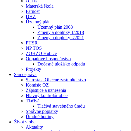
O nás
Materská škola
Farnosť
DHZ
Územný plán
Územný plán 2008
Zmeny a doplnky 1⁄2018
Zmeny a doplnky 2⁄2021
PHSR
NP TOS
ZOHŽO Hubice
Odpadové hospodárstvo
Dočasné úložisko odpadu
Projekty
Samospráva
Starosta a Obecné zastupiteľstvo
Komisie OZ
Zápisnice a uznesenia
Hlavný kontrolór obce
Tlačivá
Tlačivá stavebného úradu
Správne poplatky
Úradné hodiny
Život v obci
Aktuality