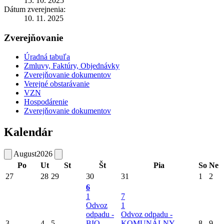
15. 10. 2025
Dátum zverejnenia:
10. 11. 2025
Zverejňovanie
Úradná tabuľa
Zmluvy, Faktúry, Objednávky
Zverejňovanie dokumentov
Verejné obstarávanie
VZN
Hospodárenie
Zverejňovanie dokumentov
Kalendár
August
2026
Po
Ut
St
Št
Pia
So
Ne
27
28
29
30
31
1
2
6
1
7
Odvoz
1
odpadu -
Odvoz odpadu -
3
4
5
BIO
KOMUNÁLNY
8
9