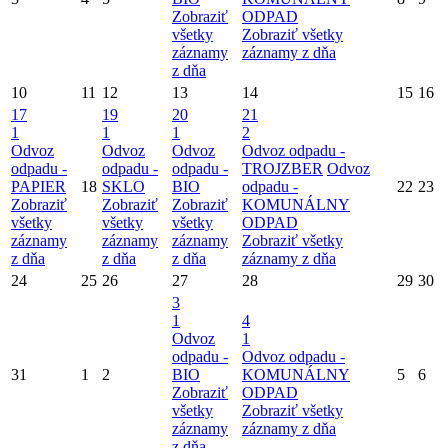
Zobraziť
ODPAD
všetky
Zobraziť všetky
záznamy
záznamy z dňa
z dňa
10
11
12
13
14
15
16
17
19
20
21
1
1
1
2
Odvoz
Odvoz
Odvoz
Odvoz odpadu -
odpadu -
odpadu -
odpadu -
TROJZBER
Odvoz
PAPIER
18
SKLO
BIO
odpadu -
22
23
Zobraziť
Zobraziť
Zobraziť
KOMUNÁLNY
všetky
všetky
všetky
ODPAD
záznamy
záznamy
záznamy
Zobraziť všetky
z dňa
z dňa
z dňa
záznamy z dňa
24
25
26
27
28
29
30
3
1
4
Odvoz
1
odpadu -
Odvoz odpadu -
31
1
2
BIO
KOMUNÁLNY
5
6
Zobraziť
ODPAD
všetky
Zobraziť všetky
záznamy
záznamy z dňa
z dňa