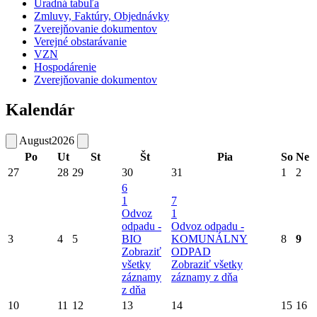
Úradná tabuľa
Zmluvy, Faktúry, Objednávky
Zverejňovanie dokumentov
Verejné obstarávanie
VZN
Hospodárenie
Zverejňovanie dokumentov
Kalendár
August
2026
Po
Ut
St
Št
Pia
So
Ne
27
28
29
30
31
1
2
6
1
7
Odvoz
1
odpadu -
Odvoz odpadu -
3
4
5
BIO
KOMUNÁLNY
8
9
Zobraziť
ODPAD
všetky
Zobraziť všetky
záznamy
záznamy z dňa
z dňa
10
11
12
13
14
15
16