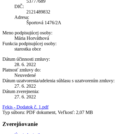
53777689
DIČ:
2121489832
Adresa:
Športová 1476/2A
Meno podpisujúcej osoby:
Mária Horváthová
Funkcia podpisujúcej osoby:
starostka obce
Dátum účinnosti zmluvy:
28. 6. 2022
Platnosť zmluvy do:
Neuvedené
Dátum uzatvorenia/udelenia súhlasu s uzatvorením zmluvy:
27. 6. 2022
Dátum zverejnenia:
27. 6. 2022
Fekis - Dodatok č. 1.pdf
Typ súboru: PDF dokument, Veľkosť: 2,07 MB
Zverejňovanie