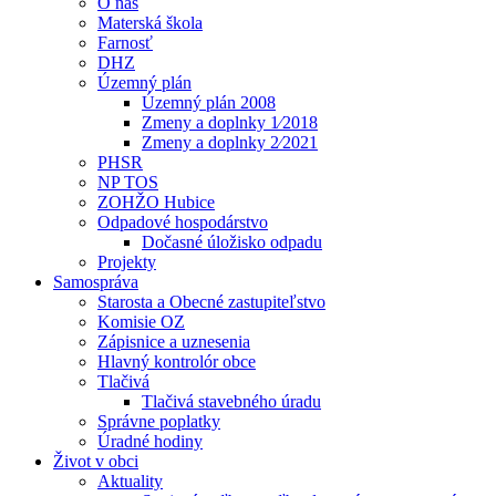
O nás
Materská škola
Farnosť
DHZ
Územný plán
Územný plán 2008
Zmeny a doplnky 1⁄2018
Zmeny a doplnky 2⁄2021
PHSR
NP TOS
ZOHŽO Hubice
Odpadové hospodárstvo
Dočasné úložisko odpadu
Projekty
Samospráva
Starosta a Obecné zastupiteľstvo
Komisie OZ
Zápisnice a uznesenia
Hlavný kontrolór obce
Tlačivá
Tlačivá stavebného úradu
Správne poplatky
Úradné hodiny
Život v obci
Aktuality