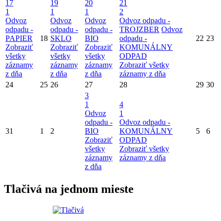
17
19
20
21
1
1
1
2
Odvoz
Odvoz
Odvoz
Odvoz odpadu -
odpadu -
odpadu -
odpadu -
TROJZBER
Odvoz
PAPIER
18
SKLO
BIO
odpadu -
22
23
Zobraziť
Zobraziť
Zobraziť
KOMUNÁLNY
všetky
všetky
všetky
ODPAD
záznamy
záznamy
záznamy
Zobraziť všetky
z dňa
z dňa
z dňa
záznamy z dňa
24
25
26
27
28
29
30
3
1
4
Odvoz
1
odpadu -
Odvoz odpadu -
31
1
2
BIO
KOMUNÁLNY
5
6
Zobraziť
ODPAD
všetky
Zobraziť všetky
záznamy
záznamy z dňa
z dňa
Tlačivá na jednom mieste