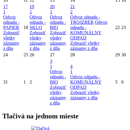
10
11
12
13
14
15
16
17
19
20
21
1
1
1
2
Odvoz
Odvoz
Odvoz
Odvoz odpadu -
odpadu -
odpadu -
odpadu -
TROJZBER
Odvoz
PAPIER
18
SKLO
BIO
odpadu -
22
23
Zobraziť
Zobraziť
Zobraziť
KOMUNÁLNY
všetky
všetky
všetky
ODPAD
záznamy
záznamy
záznamy
Zobraziť všetky
z dňa
z dňa
z dňa
záznamy z dňa
24
25
26
27
28
29
30
3
1
4
Odvoz
1
odpadu -
Odvoz odpadu -
31
1
2
BIO
KOMUNÁLNY
5
6
Zobraziť
ODPAD
všetky
Zobraziť všetky
záznamy
záznamy z dňa
z dňa
Tlačivá na jednom mieste