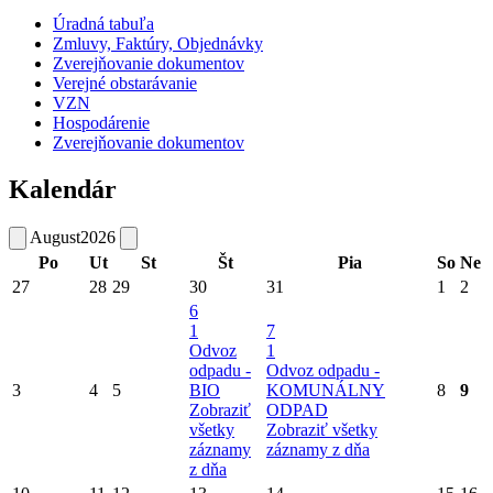
Úradná tabuľa
Zmluvy, Faktúry, Objednávky
Zverejňovanie dokumentov
Verejné obstarávanie
VZN
Hospodárenie
Zverejňovanie dokumentov
Kalendár
August
2026
Po
Ut
St
Št
Pia
So
Ne
27
28
29
30
31
1
2
6
1
7
Odvoz
1
odpadu -
Odvoz odpadu -
3
4
5
BIO
KOMUNÁLNY
8
9
Zobraziť
ODPAD
všetky
Zobraziť všetky
záznamy
záznamy z dňa
z dňa