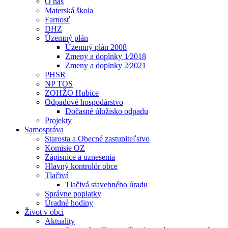
O nás
Materská škola
Farnosť
DHZ
Územný plán
Územný plán 2008
Zmeny a doplnky 1⁄2018
Zmeny a doplnky 2⁄2021
PHSR
NP TOS
ZOHŽO Hubice
Odpadové hospodárstvo
Dočasné úložisko odpadu
Projekty
Samospráva
Starosta a Obecné zastupiteľstvo
Komisie OZ
Zápisnice a uznesenia
Hlavný kontrolór obce
Tlačivá
Tlačivá stavebného úradu
Správne poplatky
Úradné hodiny
Život v obci
Aktuality