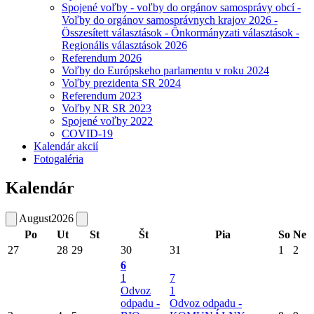
Spojené voľby - voľby do orgánov samosprávy obcí -
Voľby do orgánov samosprávnych krajov 2026 -
Összesített választások - Önkormányzati választások -
Regionális választások 2026
Referendum 2026
Voľby do Európskeho parlamentu v roku 2024
Voľby prezidenta SR 2024
Referendum 2023
Voľby NR SR 2023
Spojené voľby 2022
COVID-19
Kalendár akcií
Fotogaléria
Kalendár
August
2026
Po
Ut
St
Št
Pia
So
Ne
27
28
29
30
31
1
2
6
1
7
Odvoz
1
odpadu -
Odvoz odpadu -