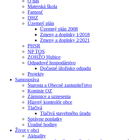
O nás
Materská škola
Farnosť
DHZ
Územný plán
Územný plán 2008
Zmeny a doplnky 1⁄2018
Zmeny a doplnky 2⁄2021
PHSR
NP TOS
ZOHŽO Hubice
Odpadové hospodárstvo
Dočasné úložisko odpadu
Projekty
Samospráva
Starosta a Obecné zastupiteľstvo
Komisie OZ
Zápisnice a uznesenia
Hlavný kontrolór obce
Tlačivá
Tlačivá stavebného úradu
Správne poplatky
Úradné hodiny
Život v obci
Aktuality