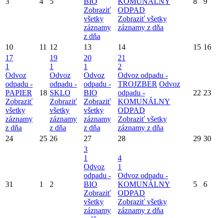
3
4
5
BIO
KOMUNÁLNY
8
9
Zobraziť
ODPAD
všetky
Zobraziť všetky
záznamy
záznamy z dňa
z dňa
10
11
12
13
14
15
16
17
19
20
21
1
1
1
2
Odvoz
Odvoz
Odvoz
Odvoz odpadu -
odpadu -
odpadu -
odpadu -
TROJZBER
Odvoz
PAPIER
18
SKLO
BIO
odpadu -
22
23
Zobraziť
Zobraziť
Zobraziť
KOMUNÁLNY
všetky
všetky
všetky
ODPAD
záznamy
záznamy
záznamy
Zobraziť všetky
z dňa
z dňa
z dňa
záznamy z dňa
24
25
26
27
28
29
30
3
1
4
Odvoz
1
odpadu -
Odvoz odpadu -
31
1
2
BIO
KOMUNÁLNY
5
6
Zobraziť
ODPAD
všetky
Zobraziť všetky
záznamy
záznamy z dňa