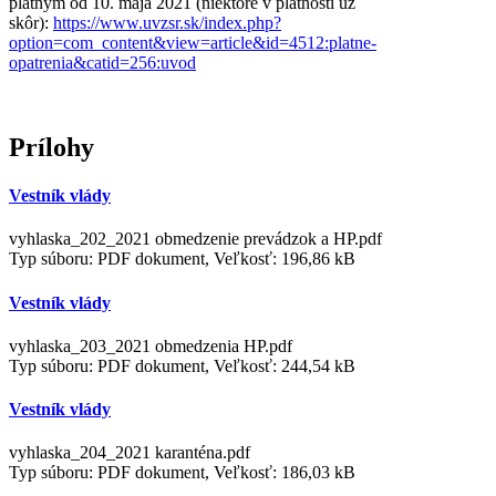
platným od 10. mája 2021 (niektoré v platnosti už
skôr):
https://www.uvzsr.sk/index.php?
option=com_content&view=article&id=4512:platne-
opatrenia&catid=256:uvod
Prílohy
Vestník vlády
vyhlaska_202_2021 obmedzenie prevádzok a HP.pdf
Typ súboru: PDF dokument, Veľkosť: 196,86 kB
Vestník vlády
vyhlaska_203_2021 obmedzenia HP.pdf
Typ súboru: PDF dokument, Veľkosť: 244,54 kB
Vestník vlády
vyhlaska_204_2021 karanténa.pdf
Typ súboru: PDF dokument, Veľkosť: 186,03 kB