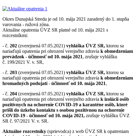
Okres Dunajská Streda je od 10. mája 2021 zaradený do 1. stupňa
varovania - ružová zóna.
Aktuálne opatrenia ÚVZ SR platné od 10. mája 2021 s
rozcestníkmi:
- č.
202
(zverejnená 07.05.2021)
vyhláška ÚVZ SR,
ktorou sa
nariaďujú opatrenia pri ohrození verejného zdravia
k obmedzeniam
prevádzok
-
účinnosť od 10. mája 2021
, zrušuje vyhlášku
č. 199/2021 V. v. SR,
- č.
203
(zverejnená 07.05.2021)
vyhláška ÚVZ SR,
ktorou sa
nariaďujú opatrenia pri ohrození verejného zdravia
k obmedzeniam
hromadných podujatí
-
účinnosť od 10. mája 2021
,
- č.
204
(zverejnená 07.05.2021)
vyhláška ÚVZ SR,
ktorou sa
nariaďujú opatrenia pri ohrození verejného zdravia
k izolácii osôb
pozitívnych na ochorenie COVID-19 a karanténe osôb, ktoré
prišli do úzkeho kontaktu s osobou pozitívnou na ochorenie
COVID-19
-
účinnosť od 10. mája 2021,
zrušuje vyhlášku ÚVZ
SR č. 97/2021 V. v. SR.
Aktuálne rozcestníky
(sprievodca) z web ÚVZ SR k opatreniam