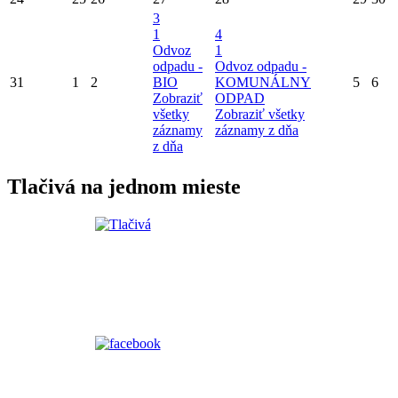
3
1
4
Odvoz
1
odpadu -
Odvoz odpadu -
31
1
2
BIO
KOMUNÁLNY
5
6
Zobraziť
ODPAD
všetky
Zobraziť všetky
záznamy
záznamy z dňa
z dňa
Tlačivá na jednom mieste