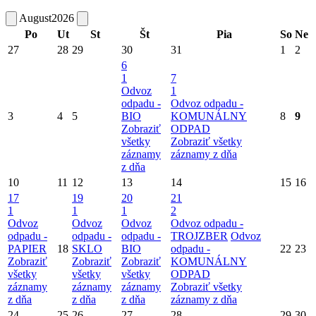
August
2026
Po
Ut
St
Št
Pia
So
Ne
27
28
29
30
31
1
2
6
1
7
Odvoz
1
odpadu -
Odvoz odpadu -
3
4
5
BIO
KOMUNÁLNY
8
9
Zobraziť
ODPAD
všetky
Zobraziť všetky
záznamy
záznamy z dňa
z dňa
10
11
12
13
14
15
16
17
19
20
21
1
1
1
2
Odvoz
Odvoz
Odvoz
Odvoz odpadu -
odpadu -
odpadu -
odpadu -
TROJZBER
Odvoz
PAPIER
18
SKLO
BIO
odpadu -
22
23
Zobraziť
Zobraziť
Zobraziť
KOMUNÁLNY
všetky
všetky
všetky
ODPAD
záznamy
záznamy
záznamy
Zobraziť všetky
z dňa
z dňa
z dňa
záznamy z dňa
24
25
26
27
28
29
30