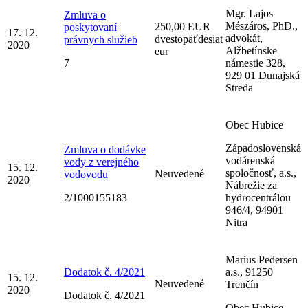
Mgr. Lajos
Zmluva o
Mészáros, PhD.,
250,00 EUR
poskytovaní
17. 12.
advokát,
dvestopäťdesiat
právnych služieb
2020
Alžbetínske
eur
7
námestie 328,
929 01 Dunajská
Streda
Obec Hubice
Západoslovenská
Zmluva o dodávke
vodárenská
vody z verejného
15. 12.
spoločnosť, a.s.,
Neuvedené
vodovodu
2020
Nábrežie za
2/1000155183
hydrocentrálou
946/4, 94901
Nitra
Marius Pedersen
Dodatok č. 4/2021
a.s., 91250
15. 12.
Neuvedené
Trenčín
2020
Dodatok č. 4/2021
Obec Hubice