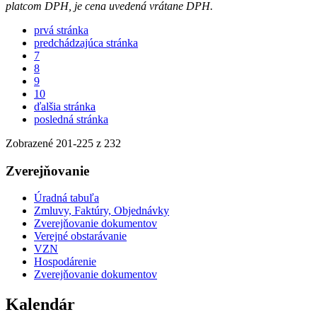
platcom DPH, je cena uvedená vrátane DPH.
prvá stránka
predchádzajúca stránka
7
8
9
10
ďalšia stránka
posledná stránka
Zobrazené
201
-
225
z 232
Zverejňovanie
Úradná tabuľa
Zmluvy, Faktúry, Objednávky
Zverejňovanie dokumentov
Verejné obstarávanie
VZN
Hospodárenie
Zverejňovanie dokumentov
Kalendár