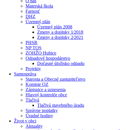
O nás
Materská škola
Farnosť
DHZ
Územný plán
Územný plán 2008
Zmeny a doplnky 1⁄2018
Zmeny a doplnky 2⁄2021
PHSR
NP TOS
ZOHŽO Hubice
Odpadové hospodárstvo
Dočasné úložisko odpadu
Projekty
Samospráva
Starosta a Obecné zastupiteľstvo
Komisie OZ
Zápisnice a uznesenia
Hlavný kontrolór obce
Tlačivá
Tlačivá stavebného úradu
Správne poplatky
Úradné hodiny
Život v obci
Aktuality