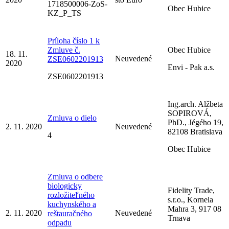
1718500006-ZoS-
Obec Hubice
KZ_P_TS
Príloha číslo 1 k
Zmluve č.
Obec Hubice
18. 11.
Neuvedené
ZSE0602201913
2020
Envi - Pak a.s.
ZSE0602201913
Ing.arch. Alžbeta
SOPIROVÁ,
Zmluva o dielo
PhD., Jégého 19,
2. 11. 2020
Neuvedené
82108 Bratislava
4
Obec Hubice
Zmluva o odbere
biologicky
Fidelity Trade,
rozložiteľného
s.r.o., Kornela
kuchynského a
Mahra 3, 917 08
2. 11. 2020
Neuvedené
reštauračného
Trnava
odpadu