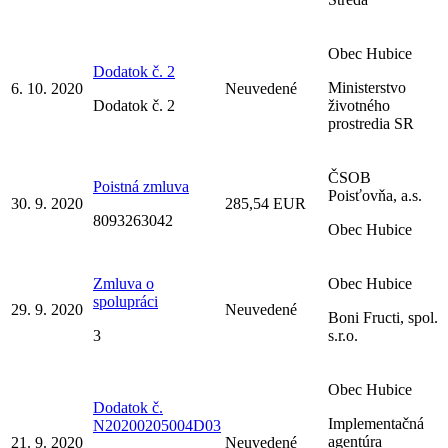
Obec Hubice
Dodatok č. 2
Ministerstvo
6. 10. 2020
Neuvedené
Dodatok č. 2
životného
prostredia SR
ČSOB
Poistná zmluva
Poisťovňa, a.s.
30. 9. 2020
285,54 EUR
8093263042
Obec Hubice
Zmluva o
Obec Hubice
spolupráci
29. 9. 2020
Neuvedené
Boni Fructi, spol.
3
s.r.o.
Obec Hubice
Dodatok č.
Implementačná
N20200205004D03
agentúra
21. 9. 2020
Neuvedené