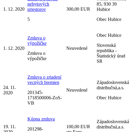
nebytových
85, 930 39
1. 12. 2020
300,00 EUR
priestorov
Hubice
5
Obec Hubice
Obec Hubice
Zmluva o
výpožičke
Slovenská
1. 12. 2020
Neuvedené
republika -
Zmluva o
Štatistický úrad
výpožičke
SR
Zmluva o zriadení
vecných bremien
Západoslovenská
24. 11.
distribučná,a.s.
Neuvedené
201345-
2020
1718500006-ZoS-
Obec Hubice
VB
Kúpna zmluva
Západoslovenská
19. 11.
100,00 EUR
distribučná,a.s.
201298-
2020
sto Euro