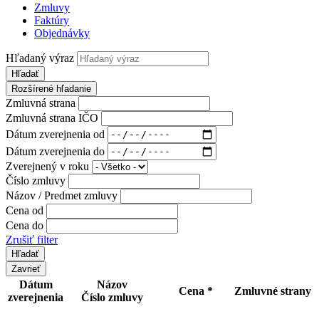
Zmluvy
Faktúry
Objednávky
Hľadaný výraz
Hľadať
Rozšírené hľadanie
Zmluvná strana
Zmluvná strana IČO
Dátum zverejnenia od
Dátum zverejnenia do
Zverejnený v roku
Číslo zmluvy
Názov / Predmet zmluvy
Cena od
Cena do
Zrušiť filter
Zavrieť
Dátum
Názov
Cena *
Zmluvné strany
zverejnenia
Číslo zmluvy