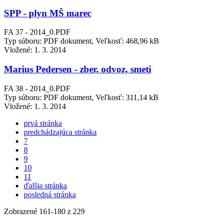
SPP - plyn MŠ marec
FA 37 - 2014_0.PDF
Typ súboru: PDF dokument, Veľkosť: 468,96 kB
Vložené:
1. 3. 2014
Marius Pedersen - zber, odvoz, smeti
FA 38 - 2014_0.PDF
Typ súboru: PDF dokument, Veľkosť: 311,14 kB
Vložené:
1. 3. 2014
prvá stránka
predchádzajúca stránka
7
8
9
10
11
ďalšia stránka
posledná stránka
Zobrazené
161
-
180
z 229