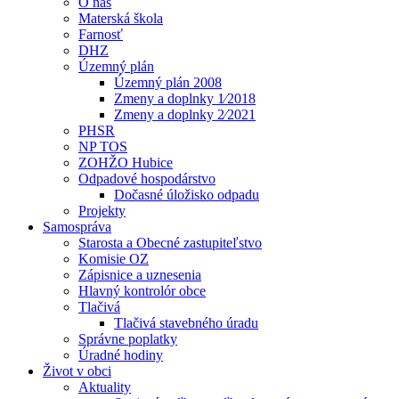
O nás
Materská škola
Farnosť
DHZ
Územný plán
Územný plán 2008
Zmeny a doplnky 1⁄2018
Zmeny a doplnky 2⁄2021
PHSR
NP TOS
ZOHŽO Hubice
Odpadové hospodárstvo
Dočasné úložisko odpadu
Projekty
Samospráva
Starosta a Obecné zastupiteľstvo
Komisie OZ
Zápisnice a uznesenia
Hlavný kontrolór obce
Tlačivá
Tlačivá stavebného úradu
Správne poplatky
Úradné hodiny
Život v obci
Aktuality