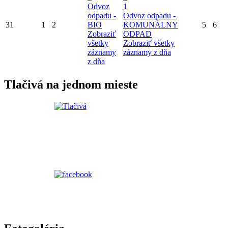
Odvoz
1
odpadu -
Odvoz odpadu -
31
1
2
BIO
KOMUNÁLNY
5
6
Zobraziť
ODPAD
všetky
Zobraziť všetky
záznamy
záznamy z dňa
z dňa
Tlačivá na jednom mieste