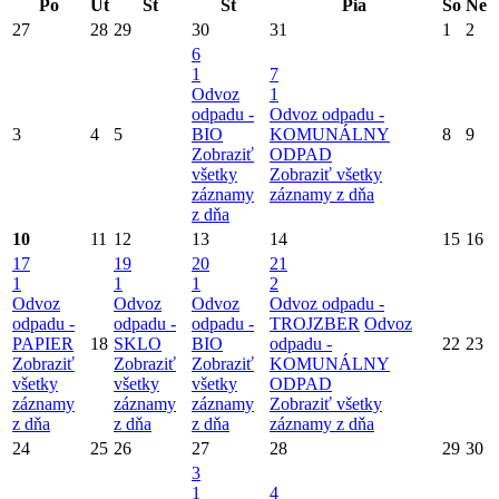
Po
Ut
St
Št
Pia
So
Ne
27
28
29
30
31
1
2
6
1
7
Odvoz
1
odpadu -
Odvoz odpadu -
3
4
5
BIO
KOMUNÁLNY
8
9
Zobraziť
ODPAD
všetky
Zobraziť všetky
záznamy
záznamy z dňa
z dňa
10
11
12
13
14
15
16
17
19
20
21
1
1
1
2
Odvoz
Odvoz
Odvoz
Odvoz odpadu -
odpadu -
odpadu -
odpadu -
TROJZBER
Odvoz
PAPIER
18
SKLO
BIO
odpadu -
22
23
Zobraziť
Zobraziť
Zobraziť
KOMUNÁLNY
všetky
všetky
všetky
ODPAD
záznamy
záznamy
záznamy
Zobraziť všetky
z dňa
z dňa
z dňa
záznamy z dňa
24
25
26
27
28
29
30
3
1
4